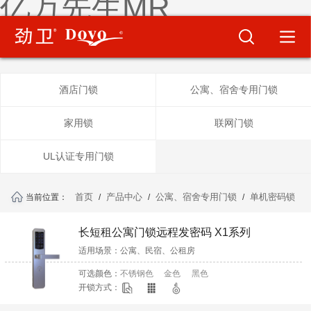
亿万先生MR
酒店门锁
公寓、宿舍专用门锁
家用锁
联网门锁
UL认证专用门锁
首页
产品中心
公寓、宿舍专用门锁
单机密码锁
当前位置：
/
/
/
长短租公寓门锁远程发密码 X1系列
适用场景：公寓、民宿、公租房
特点：不用网关，不用联网，远程发密码，可实现无人值
可选颜色：
不锈钢色
金色
黑色
守。
开锁方式：
帮助公寓节省运营成本和网络维护成本，亿万先生mr密码
锁，专为公寓、长短租民宿等服务。