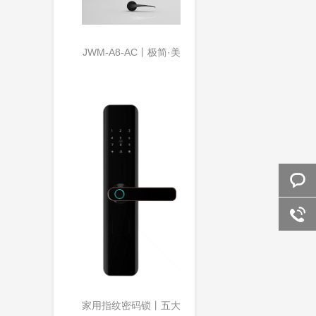
JWM-A8-AC丨极简·美
系列
在线留
言
家用指纹密码锁丨五大