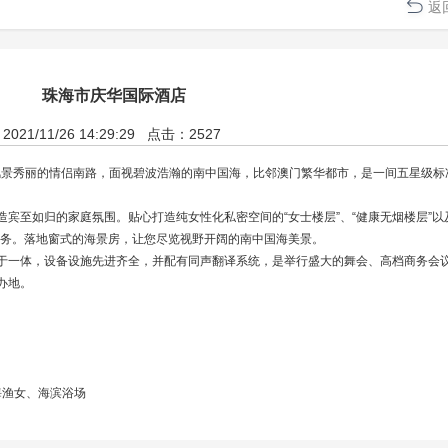
返
珠海市庆华国际酒店
2021/11/26 14:29:29 点击：2527 
景秀丽的情侣南路，面视碧波浩瀚的南中国海，比邻澳门繁华都市，是一间五星级
营造宾至如归的家庭氛围。贴心打造纯女性化私密空间的“女士楼层”、“健康无烟楼层”以
服务。落地窗式的海景房，让您尽览视野开阔的南中国海美景。
展览于一体，设备设施先进齐全，并配有同声翻译系统，是举行盛大的舞会、高档商务会
办地。
珠海渔女、海滨浴场