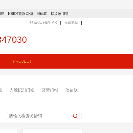
牙门锁、NBIOT物联网锁、密码锁、指纹家用锁
联系亿万先生MR
|
收藏本站
|
347030
工程案例
PROJECT
锁
人脸识别门锁
蓝牙门锁
信创软