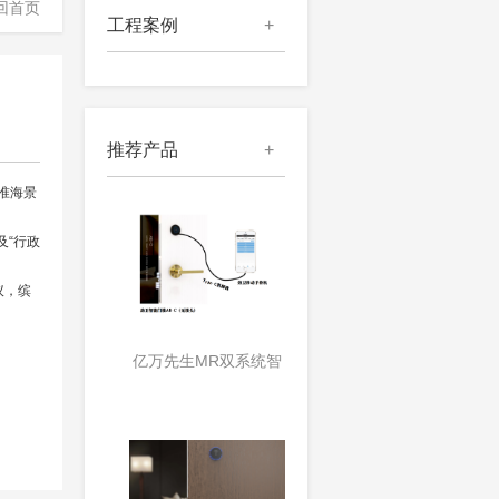
回首页
工程案例
+
推荐产品
+
标准海景
及“行政
议，缤
亿万先生MR双系统智
能门锁