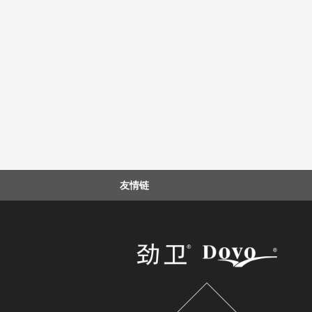
友情链
接: